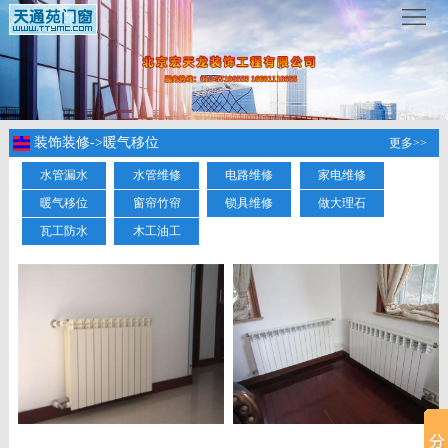
服
务
热
线
：
www.ttymc.com
装饰装修->暖气移位
更多>>
水管漏水
水管维修
电路维修
家电维修
首
暖气移位
窗帘竹帘
锁具维修
做大理石
瓦工防水
木工油工
页
关
于
服
我
务
成
们
项
功
新
目
案
闻
联