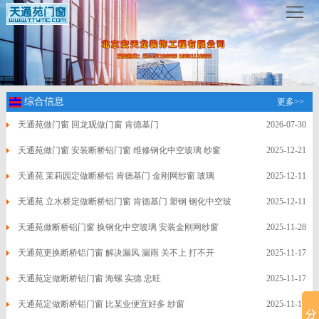
服
务
热
线
：
www.ttymc.com
综合信息
更多>>
天通苑做门窗 回龙观做门窗 肯德基门
2026-07-30
首
天通苑做门窗 安装断桥铝门窗 维修钢化中空玻璃 纱窗
2025-12-21
页
关
天通苑 茉莉园定做断桥铝 肯德基门 金刚网纱窗 玻璃
2025-12-11
天通苑 立水桥定做断桥铝门窗 肯德基门 塑钢 钢化中空玻
2025-12-11
于
服
璃
天通苑做断桥铝门窗 换钢化中空玻璃 安装金刚网纱窗
2025-11-28
我
务
成
天通苑更换断桥铝门窗 解决漏风 漏雨 关不上 打不开
2025-11-17
们
项
功
新
天通苑定做断桥铝门窗 海螺 实德 忠旺
2025-11-17
目
案
天通苑定做断桥铝门窗 比某业便宜好多 纱窗
2025-11-17
闻
联