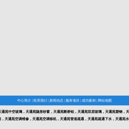
中心简介
|
联系我们
|
新闻动态
|
服务项目
|
成功案例
|
网站地图
天通苑中空玻璃，天通苑隐形纱窗，天通苑断桥铝，天通苑双层玻璃，天通苑塑钢，天
洁，天通苑空调维修，天通苑空调移机，天通苑管道疏通，天通苑疏通下水，天通苑水