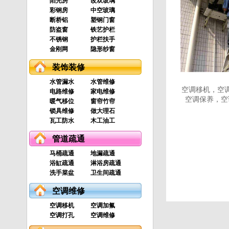
阳光房
改双玻璃
彩钢房
中空玻璃
断桥铝
塑钢门窗
防盗窗
铁艺护栏
不锈钢
护栏扶手
金刚网
隐形纱窗
装饰装修
水管漏水
水管维修
空调移机，空
电路维修
家电维修
空调保养，空
暖气移位
窗帘竹帘
锁具维修
做大理石
瓦工防水
木工油工
管道疏通
马桶疏通
地漏疏通
浴缸疏通
淋浴房疏通
洗手菜盆
卫生间疏通
空调维修
空调移机
空调加氟
空调打孔
空调维修