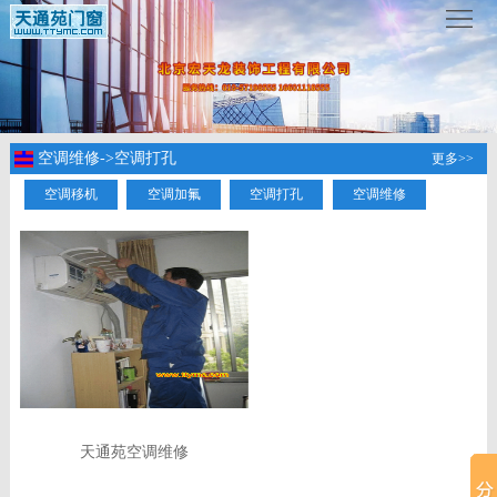
服
务
热
线
：
www.ttymc.com
空调维修->空调打孔
更多>>
空调移机
空调加氟
空调打孔
空调维修
首
页
关
于
服
我
务
成
们
项
功
新
天通苑空调维修
目
案
闻
联