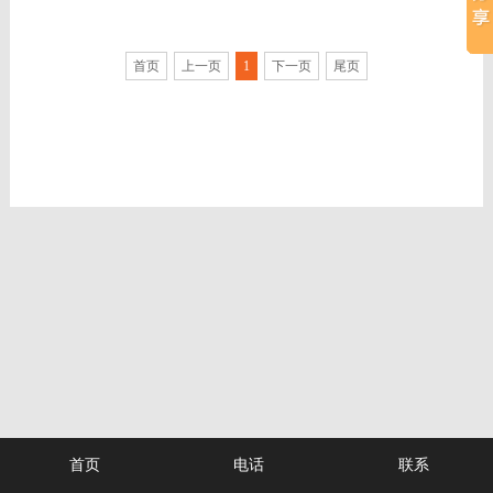
例
资
系
首页
上一页
1
下一页
尾页
讯
我
们
首页
电话
联系