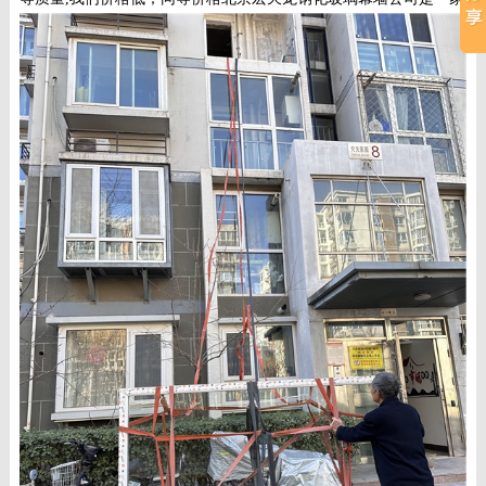
例
资
系
讯
我
们