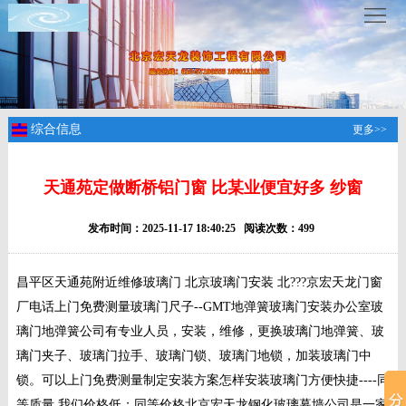
服
务
热
线
：
www.ttymc.com
综合信息
更多>>
首
天通苑定做断桥铝门窗 比某业便宜好多 纱窗
页
关
发布时间：2025-11-17 18:40:25 阅读次数：499
于
服
昌平区天通苑附近维修玻璃门 北京玻璃门安装 北???京宏天龙门窗
我
务
成
厂电话上门免费测量玻璃门尺子--GMT地弹簧玻璃门安装办公室玻
璃门地弹簧公司有专业人员，安装，维修，更换玻璃门地弹簧、玻
们
项
功
新
璃门夹子、玻璃门拉手、玻璃门锁、玻璃门地锁，加装玻璃门中
锁。可以上门免费测量制定安装方案怎样安装玻璃门方便快捷----同
目
案
闻
联
等质量,我们价格低；
同等价格北京宏天龙钢化玻璃幕墙公司是一家