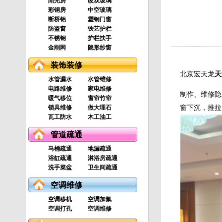
阳光房
改双玻璃
彩钢房
中空玻璃
断桥铝
塑钢门窗
防盗窗
铁艺护栏
不锈钢
护栏扶手
金刚网
隐形纱窗
装饰装修
北京宏天龙
天
水管漏水
水管维修
电路维修
家电维修
制作、维修隐
暖气移位
窗帘竹帘
锁具维修
做大理石
窗下沉，推拉
瓦工防水
木工油工
管道疏通
马桶疏通
地漏疏通
浴缸疏通
淋浴房疏通
洗手菜盆
卫生间疏通
空调维修
空调移机
空调加氟
空调打孔
空调维修