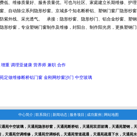
费低、维修质量好、服务质量优。可也与社区、家庭建立长期维修、护理
窗、自动除尘系列隐形纱窗。京城多个知名断桥铝、塑钢门窗厂隐形纱窗
防紫外线、采光透气。 承接：隐形纱窗、隐形纱门、铝合金纱窗、塑钢
隐形纱窗，专业塑钢门窗制作及维修，封阳台、制作阳光房，更换塑钢门
 增重 调理亚健康 营养师 兼职 合作
苑定做维修断桥铝门窗 金刚网纱窗沙门 中空玻璃
中心简介
|
联系我们
|
新闻动态
|
服务项目
|
成功案例
|
网站地图
天通苑中空玻璃，天通苑隐形纱窗，天通苑断桥铝，天通苑双层玻璃，天通苑塑钢，天
洁，天通苑空调维修，天通苑空调移机，天通苑管道疏通，天通苑疏通下水，天通苑水