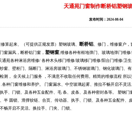
天通苑门窗制作断桥铝塑钢
发布时间：2024-08-04
断桥铝
修算起来、（可提供正规发票）塑钢玻璃、
、修门，维修窗户，
塑钢窗
门窗漏风，断桥铝门窗，
,维修各种有框地弹门、玻璃地弹门维修
 天通苑各种淋浴房维修/ 各种木头移门维修/玻璃移门维修/阳台门维修/
纱窗、壁柜门、隔断门、淋浴房玻璃门、不锈钢玻璃门、钢化玻璃门、有
检测， 全天候上门服务 ，不满意不收取任何费用。精简的维修流程 所以
 .各种门窗维修和养护。 门窗漏水、中空玻璃起雾、推拉不畅开启不灵
执手、门锁、及各种五金配件、毛 条、皮条、及各种密封条等。 塑钢
、半 圆锁、滑撑铰链、合页、传动器、执手、门锁、及各种五金配件、皮
不畅开启不灵活。换拉手、门夹、门锁、