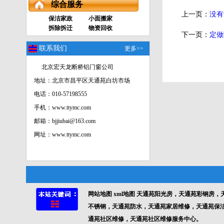
综合服务
上一页：
没有
保洁家政
小面搬家
拆除拆迁
物资回收
下一页：
定做
联系我们
更多>>
北京宏天龙断桥铝门窗公司
地址：北京市昌平区天通苑白坊市场
电话：010-57198555
手机：www.ttymc.com
邮箱：bjjiubai@163.com
网址：www.ttymc.com
网站地图
xml地图
天通苑阳光房，天通苑彩钢房，
不锈钢，天通苑防水，天通苑家居维修，天通苑保
通苑社区维修，天通苑社区维修服务中心。