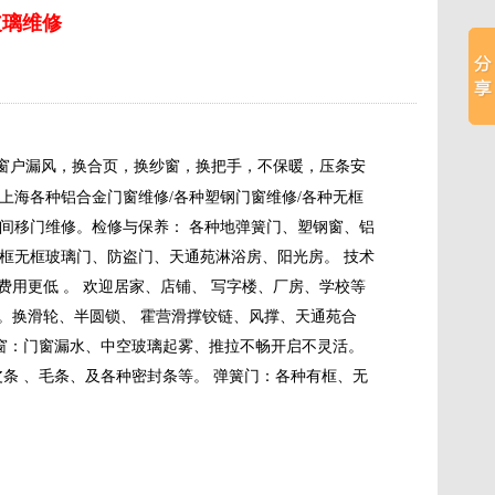
玻璃维修
窗户漏风，换合页，换纱窗，换把手，不保暖，压条安
/上海各种铝合金门窗维修/各种塑钢门窗维修/各种无框
卫生间移门维修。检修与保养： 各种地弹簧门、塑钢窗、铝
框无框玻璃门、防盗门、天通苑淋浴房、阳光房。 技术
费用更低 。 欢迎居家、店铺、 写字楼、厂房、学校等
活。换滑轮、半圆锁、 霍营滑撑铰链、风撑、天通苑合
门窗：门窗漏水、中空玻璃起雾、推拉不畅开启不灵活。
条 、毛条、及各种密封条等。 弹簧门：各种有框、无