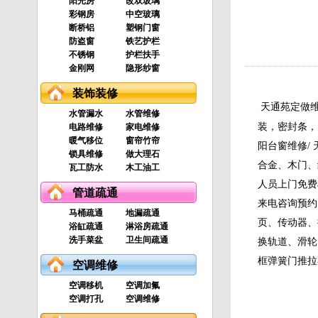
阳光房
改双玻璃
彩钢房
中空玻璃
断桥铝
塑钢门窗
防盗窗
铁艺护栏
不锈钢
护栏扶手
金刚网
隐形纱窗
装饰装修
天通苑定做维
水管漏水
水管维修
装，密封条，
电路维修
家电维修
暖气移位
窗帘竹帘
阳台窗维修/
锁具维修
做大理石
合金、木门、
瓦工防水
木工油工
人员上门免费
管道疏通
来电咨询预约
马桶疏通
地漏疏通
页、传动器、
浴缸疏通
淋浴房疏通
洗手菜盆
卫生间疏通
换轨道、滑轮
框弹簧门推拉
空调维修
空调移机
空调加氟
空调打孔
空调维修